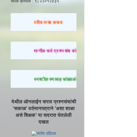
संपर्क क्रमांक : ९८२२०१२४३५
रविवारचा सराव
मागील सर्व प्रश्नसंच सोडवण्यासाठी येथे क्लिक करा.
स्पष्टीकरणासह सोडवलेले प्रश्न पाहण्यासाठी येथे क्लिक कर
येथील ऑनलाईन सराव प्रश्नसंचांची
'सकाळ' वर्तमानपत्राने 'अशा शाळा
असे शिक्षक' या सदरात घेतलेली
दखल