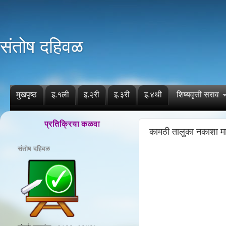
संतोष दहिवळ
मुखपृष्ठ
इ.१ली
इ.२री
इ.३री
इ.४थी
शिष्यवृत्ती सराव
प्रतिक्रिया कळवा
कामठी तालुका नकाशा म
संतोष दहिवळ