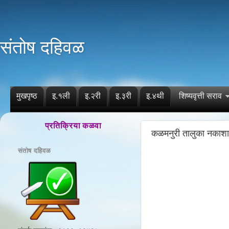
संतोष दहिवळ
मुखपृष्ठ
इ.१ली
इ.२री
इ.३री
इ.४थी
शिष्यवृत्ती सराव
प्रतिक्रिया कळवा
कळमनुरी तालुका नकाशा
संतोष दहिवळ