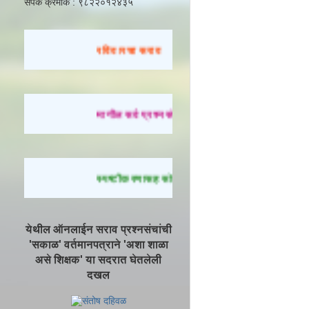
संपर्क क्रमांक : ९८२२०१२४३५
रविवारचा सराव
मागील सर्व प्रश्नसंच सोडवण्यासाठी येथे क्लिक करा.
स्पष्टीकरणासह सोडवलेले प्रश्न पाहण्यासाठी येथे क्लि
येथील ऑनलाईन सराव प्रश्नसंचांची
'सकाळ' वर्तमानपत्राने 'अशा शाळा
असे शिक्षक' या सदरात घेतलेली
दखल