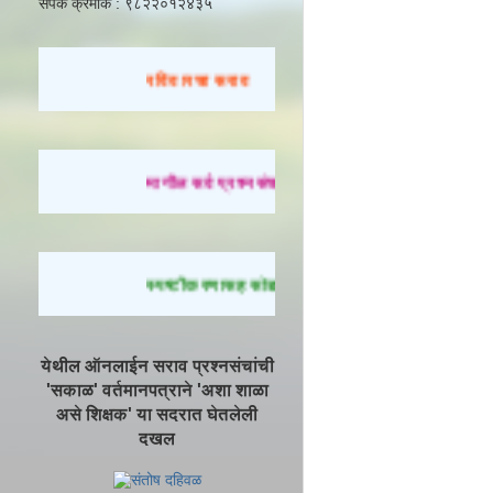
संपर्क क्रमांक : ९८२२०१२४३५
रविवारचा सराव
मागील सर्व प्रश्नसंच सोडवण्यासाठी येथे क्लिक करा.
स्पष्टीकरणासह सोडवलेले प्रश्न पाहण्यासाठी येथे क्लिक
येथील ऑनलाईन सराव प्रश्नसंचांची
'सकाळ' वर्तमानपत्राने 'अशा शाळा
असे शिक्षक' या सदरात घेतलेली
दखल