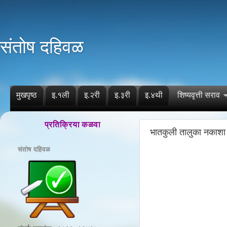
संतोष दहिवळ
मुखपृष्ठ
इ.१ली
इ.२री
इ.३री
इ.४थी
शिष्यवृत्ती सराव
प्रतिक्रिया कळवा
भातकुली तालुका नकाशा
संतोष दहिवळ