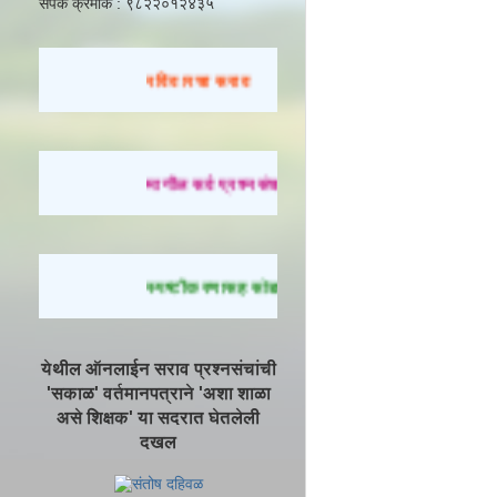
संपर्क क्रमांक : ९८२२०१२४३५
रविवारचा सराव
मागील सर्व प्रश्नसंच सोडवण्यासाठी येथे क्लिक करा.
स्पष्टीकरणासह सोडवलेले प्रश्न पाहण्यासाठी येथे क्लिक
येथील ऑनलाईन सराव प्रश्नसंचांची
'सकाळ' वर्तमानपत्राने 'अशा शाळा
असे शिक्षक' या सदरात घेतलेली
दखल