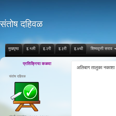
संतोष दहिवळ
मुखपृष्ठ
इ.१ली
इ.२री
इ.३री
इ.४थी
शिष्यवृत्ती सराव
प्रतिक्रिया कळवा
अलिबाग तालुका नकाशा 
संतोष दहिवळ