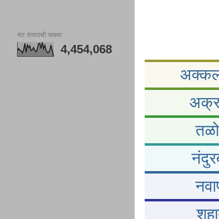
भेट देणारांची संख्या
4,454,068
अक्कलक
अक्र
तळो
नंदु
नवाप
शहा