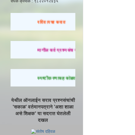
संपर्क क्रमांक : ९८२२०१२४३५
रविवारचा सराव
मागील सर्व प्रश्नसंच सोडवण्यासाठी येथे क्लिक करा.
स्पष्टीकरणासह सोडवलेले प्रश्न पाहण्यासाठी येथे क्लिक 
येथील ऑनलाईन सराव प्रश्नसंचांची
'सकाळ' वर्तमानपत्राने 'अशा शाळा
असे शिक्षक' या सदरात घेतलेली
दखल