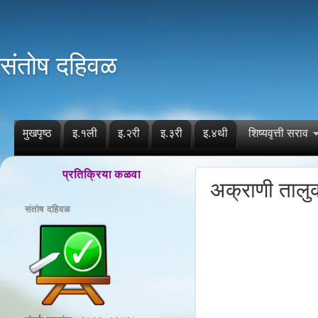
संतोष दहिवळ
मुखपृष्ठ
इ.१ली
इ.२री
इ.३री
इ.४थी
शिष्यवृत्ती सराव
प्रतिक्रिया कळवा
अक्राणी तालु
संतोष दहिवळ