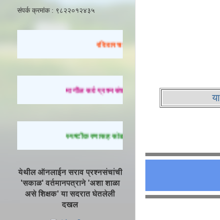
संपर्क क्रमांक : ९८२२०१२४३५
रविवारचा सराव
मागील सर्व प्रश्नसंच सोडवण्यासाठी येथे क्लिक करा.
या
स्पष्टीकरणासह सोडवलेले प्रश्न पाहण्यासाठी येथे क्लिक
येथील ऑनलाईन सराव प्रश्नसंचांची
'सकाळ' वर्तमानपत्राने 'अशा शाळा
असे शिक्षक' या सदरात घेतलेली
दखल