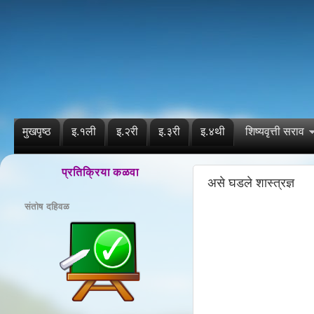
मुखपृष्ठ
इ.१ली
इ.२री
इ.३री
इ.४थी
शिष्यवृत्ती सराव
प्रतिक्रिया कळवा
असे घडले शास्त्रज्ञ
संतोष दहिवळ