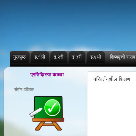
मुखपृष्ठ
इ.१ली
इ.२री
इ.३री
इ.४थी
शिष्यवृत्ती सराव
प्रतिक्रिया कळवा
परिवर्तनशील शिक्षण
संतोष दहिवळ