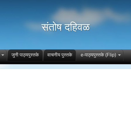
संतोष दहिवळ
जुनी पाठ्यपुस्तके
वाचनीय पुस्तके
e-पाठ्यपुस्तके (Flip)