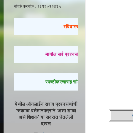
संपर्क क्रमांक : ९८२२०१२४३५
रविवारचा सराव
मागील सर्व प्रश्नसंच सोडवण्यासाठी येथे क्लिक करा.
स्पष्टीकरणासह सोडवलेले प्रश्न पाहण्यासाठी येथे क
येथील ऑनलाईन सराव प्रश्नसंचांची
'सकाळ' वर्तमानपत्राने 'अशा शाळा
असे शिक्षक' या सदरात घेतलेली
दखल