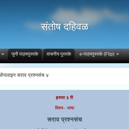
संतोष दहिवळ
जुनी पाठ्यपुस्तके
वाचनीय पुस्तके
e-पाठ्यपुस्तके (Flip)
) ऑनलाइन सराव प्रश्नसंच ४
इयत्ता ३ री
विषय - भाषा
सराव प्रश्नसंच