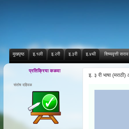
मुखपृष्ठ
इ.१ली
इ.२री
इ.३री
इ.४थी
शिष्यवृत्ती सराव
प्रतिक्रिया कळवा
इ. ३ री भाषा (मराठी
संतोष दहिवळ