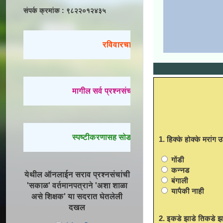
संपर्क क्रमांक : ९८२२०१२४३५
रविवारचा सराव
मागील सर्व प्रश्नसंच सोडवण्यासाठी येथे क्लिक करा.
स्पष्टीकरणासह सोडवलेले प्रश्न पाहण्यासाठी येथे क्लिक
1. हिक्के होक्के मरां
गोंडी
कन्नड
येथील ऑनलाईन सराव प्रश्नसंचांची
बंगाली
'सकाळ' वर्तमानपत्राने 'अशा शाळा
यापैकी नाही
असे शिक्षक' या सदरात घेतलेली
दखल
2. इकडे झाडे तिकडे झाड