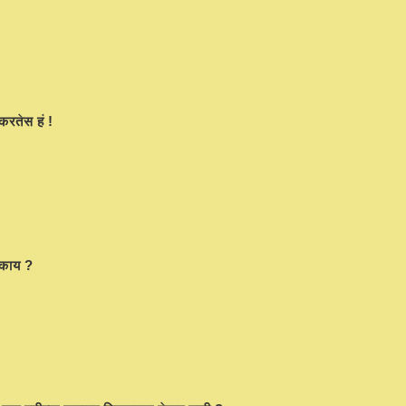
 करतेस हं !
थ काय ?