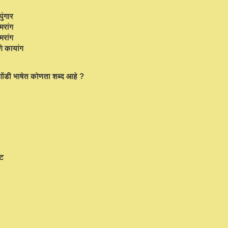
पुंगार
 मरांग
मरांग
गे कायांग
गोंडी भाषेत कोणता शब्द आहे ?
ाट