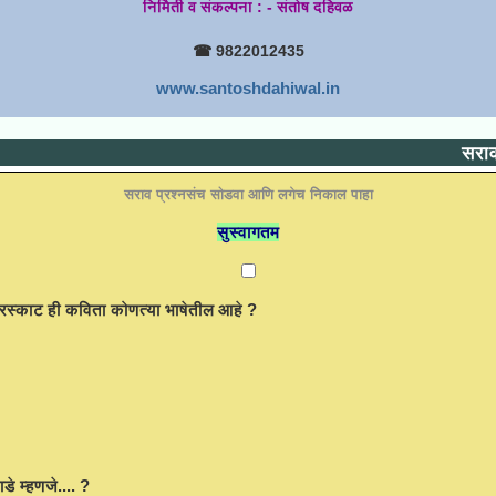
निर्मिती व संकल्पना : - संतोष दहिवळ
☎ 9822012435
www.santoshdahiwal.in
सराव 
सराव प्रश्नसंच सोडवा आणि लगेच निकाल पाहा
सुस्वागतम
 करा.
ग उरस्काट ही कविता कोणत्या भाषेतील आहे ?
े म्हणजे.... ?