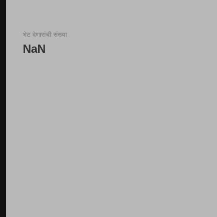
भेट देणारांची संख्या
NaN