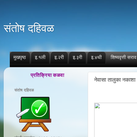
संतोष दहिवळ
मुखपृष्ठ
इ.१ली
इ.२री
इ.३री
इ.४थी
शिष्यवृत्ती सराव
प्रतिक्रिया कळवा
नेवासा तालुका नकाशा 
संतोष दहिवळ