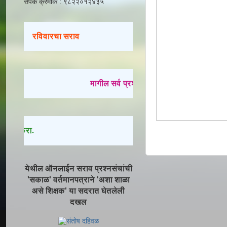
संपर्क क्रमांक : ९८२२०१२४३५
रविवारचा सराव
मागील सर्व प्रश्नसंच सोडवण्यासाठी येथे क्लिक 
क्लिक करा.
येथील ऑनलाईन सराव प्रश्नसंचांची
'सकाळ' वर्तमानपत्राने 'अशा शाळा
असे शिक्षक' या सदरात घेतलेली
दखल