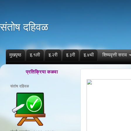
संतोष दहिवळ
मुखपृष्ठ
इ.१ली
इ.२री
इ.३री
इ.४थी
शिष्यवृत्ती सराव
प्रतिक्रिया कळवा
संतोष दहिवळ