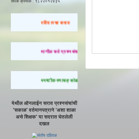
संपर्क क्रमांक : ९८२२०१२४३५
रविवारचा सराव
मागील सर्व प्रश्नसंच सोडवण्यासाठी येथे क्लिक करा.
स्पष्टीकरणासह सोडवलेले प्रश्न पाहण्यासाठी येथे क्लिक
येथील ऑनलाईन सराव प्रश्नसंचांची
'सकाळ' वर्तमानपत्राने 'अशा शाळा
असे शिक्षक' या सदरात घेतलेली
दखल