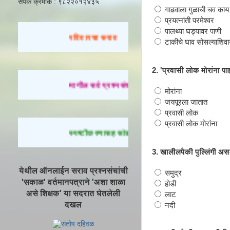
संपर्क क्रमांक : ९८२२०१२४३५
गाढवाला गुळाची चव काय
प्रयत्नांती परमेश्वर
पालथ्या घड्यावर पाणी
रविवारचा सराव
टाकीचे घाव सोसल्याशिवा
2. 'प्रवासी लोक मोरांना प
मागील सर्व प्रश्नसंच सोडवण्यासाठी येथे क्लिक करा.
मोरांना
जयपूरला जातात
प्रवासी लोक
प्रवासी लोक मोरांना
स्पष्टीकरणासह सोडवलेले प्रश्न पाहण्यासाठी येथे क्लिक
3. खालीलपैकी पुल्लिंगी अ
येथील ऑनलाईन सराव प्रश्नसंचांची
समुद्र
'सकाळ' वर्तमानपत्राने 'अशा शाळा
होडी
असे शिक्षक' या सदरात घेतलेली
लाट
दखल
नदी