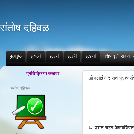
संतोष दहिवळ
मुखपृष्ठ
इ.१ली
इ.२री
इ.३री
इ.४थी
शिष्यवृत्ती सराव
प्रतिक्रिया कळवा
ऑनलाईन सराव प्रश्नस
संतोष दहिवळ
1. 'त्रास सहन केल्याशिवा