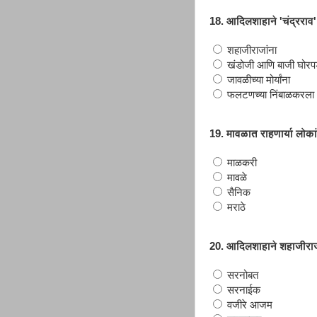
18. आदिलशाहाने 'चंद्रराव
शहाजीराजांना
खंडोजी आणि बाजी घोरप
जावळीच्या मोर्यांना
फलटणच्या निंबाळकरला
19. मावळात राहणार्या लोकांन
माळकरी
मावळे
सैनिक
मराठे
20. आदिलशाहाने शहाजीराजां
सरनोबत
सरनाईक
वजीरे आजम