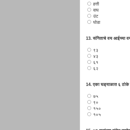
हत्ती
वाघ
उंट
घोडा
13. संगिताचे वय आईच्या व
९३
४३
६१
६२
14. एका घड्याळात ६ ठोके 
७५
९०
१५०
१०५