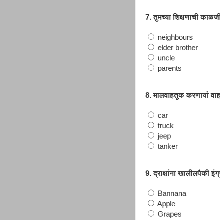
7. तुमच्या शिक्षणाची काळज
neighbours
elder brother
uncle
parents
8. मालवाहतूक करणार्या वाह
car
truck
jeep
tanker
9. द्राक्षांना खालीलपैकी इ
Bannana
Apple
Grapes