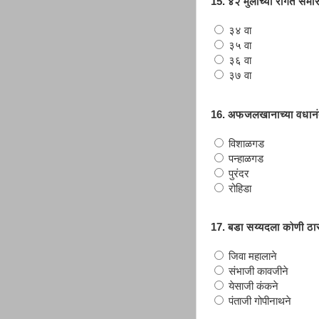
15. ४२ मुलांच्या रांगेत सम
३४ वा
३५ वा
३६ वा
३७ वा
16. अफजलखानाच्या वधानंतर 
विशाळगड
पन्हाळगड
पुरंदर
रोहिडा
17. बडा सय्यदला कोणी ठार
जिवा महालाने
संभाजी कावजीने
येसाजी कंकने
पंताजी गोपीनाथने