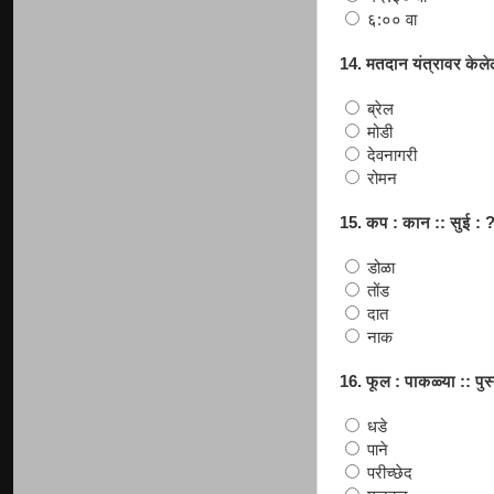
६:०० वा
14. मतदान यंत्रावर केलेल्
ब्रेल
मोडी
देवनागरी
रोमन
15. कप : कान :: सुई : 
डोळा
तोंड
दात
नाक
16. फूल : पाकळ्या :: पु
धडे
पाने
परीच्छेद