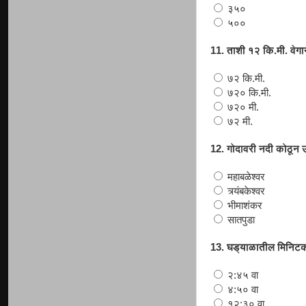
३५०
५००
11. ताशी १२ कि.मी. वेग
७२ कि.मी.
७२० कि.मी.
७२० मी.
७२ मी.
12. गोदावरी नदी कोठून 
महाबळेश्वर
त्र्यंबकेश्वर
भीमाशंकर
सातपुडा
13. घड्याळातील मिनिट
२:४५ वा
४:५० वा
१२:३० वा