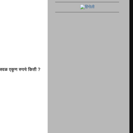
हाजवळ एकूण रुपये किती ?