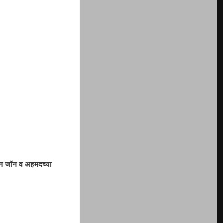
सून जॉन व अहमदच्या