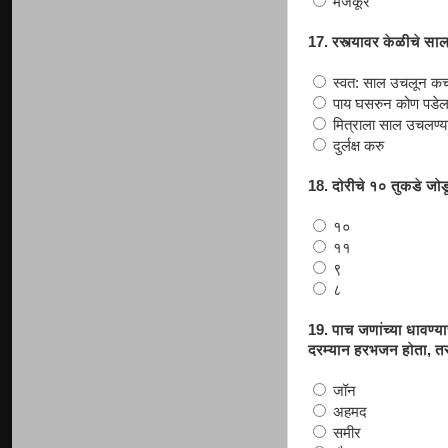
मजकूर
17. रस्त्यावर केळीचे स
स्वत: साल उचलून कचर
पाय घसरुन कोण पडेल य
मित्राला साल उचलण्या
दुर्लक्ष करु
18. दोरीचे १० तुकडे जो
१०
११
९
८
19. पाच जणांच्या धावण्य
दरम्यान हरभजन होता, तर
जॉन
अहमद
समीर