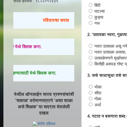
संपर्क क्रमांक : ९८२२०१२४३५
बिंदी
पाटल्या
कुड्या
रविवारचा सराव
नथ
2. 'उतावळा नवरा, गुडघ्य
नवरा उतावळा असू नये
ासाठी येथे क्लिक करा.
नवरा उतावळा असावा, परंत
उतावळेपणाने मूर्खासार
कितीही अवघड गोष्ट प्रय
न पाहण्यासाठी येथे क्लिक करा.
3. जसे साधासुधा तसे साधा
भोळा
सौदा
येथील ऑनलाईन सराव प्रश्नसंचांची
गोळा
'सकाळ' वर्तमानपत्राने 'अशा शाळा
अर्धा
असे शिक्षक' या सदरात घेतलेली
दखल
4. गटात न बसणारा शब्