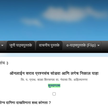
जुनी पाठ्यपुस्तके
वाचनीय पुस्तके
e-पाठ्यपुस्तके (Flip)
संच ३
ऑनलाईन सराव प्रश्नसंच सोडवा आणि लगेच निकाल पाहा
जि. प. प्राथ. शाळा शिरसगाव ता. नेवासा जि. अहिल्यानगर
सुस्वागतम
ोग्य दागिणा दाखविणारा शब्द कोणता ?