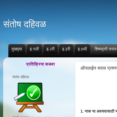
संतोष दहिवळ
मुखपृष्ठ
इ.१ली
इ.२री
इ.३री
इ.४थी
शिष्यवृत्ती सराव
प्रतिक्रिया कळवा
ऑनलाईन सराव प्रश्न
संतोष दहिवळ
1. नाक या अवयवासाठी य